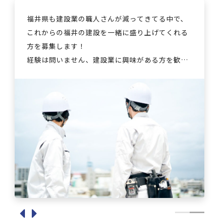
福井県も建設業の職人さんが減ってきてる中で、
弊社では『丁寧な仕事』を心がけ、日々業務に取
福井県も建設業の職人さんが減ってきてる中で、
弊社では『丁寧な仕事』を心がけ、日々業務に取
これからの福井の建設を一緒に盛り上げてくれる
り組んでいます。
これからの福井の建設を一緒に盛り上げてくれる
り組んでいます。
方を募集します！
現在、建設業は高齢化が進んでいます。
方を募集します！
現在、建設業は高齢化が進んでいます。
経験は問いません、建設業に興味がある方を歓迎
若い人がいなくなり、施工する人も減ってきてし
経験は問いません、建設業に興味がある方を歓迎
若い人がいなくなり、施工する人も減ってきてし
しています。
まっているのです。
しています。
まっているのです。
そして、従業員が働きやすい環境をご用意！
そんな建設業を盛り上げるため、日々努力してい
そして、従業員が働きやすい環境をご用意！
そんな建設業を盛り上げるため、日々努力してい
ます。
ます。
弊社のポリシーは「恩を仇で返すことはしな
人とのつながりを大切に。
弊社のポリシーは「恩を仇で返すことはしな
人とのつながりを大切に。
い」。
今後も、地元福井の若い人がもっと働きやすい環
い」。
今後も、地元福井の若い人がもっと働きやすい環
お客様や協力会社の方に対して嘘をついたり、誤
境整備を目指していきます。
お客様や協力会社の方に対して嘘をついたり、誤
境整備を目指していきます。
魔化したりするような“ダサいこと”はハッキリ注
魔化したりするような“ダサいこと”はハッキリ注
意します。
株式会社Connection代表取締役 前田 竜一
意します。
株式会社Connection代表取締役 前田 竜一
今、弊社があるのは人とのつながりがあるからで
今、弊社があるのは人とのつながりがあるからで
す。
す。